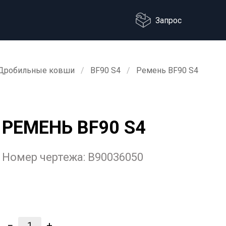
Запрос
Дробильные ковши
BF90 S4
Ремень BF90 S4
РЕМЕНЬ BF90 S4
Номер чертежа:
B90036050
−
+
1