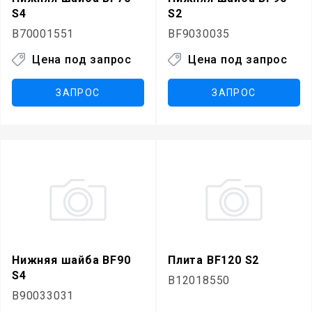
S4
S2
B70001551
BF9030035
Цена под запрос
Цена под запрос
ЗАПРОС
ЗАПРОС
Нижняя шайба BF90
Плита BF120 S2
S4
B12018550
B90033031