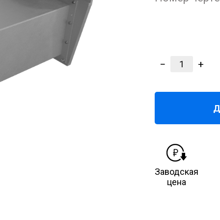
−
+
1
Д
Заводская
цена