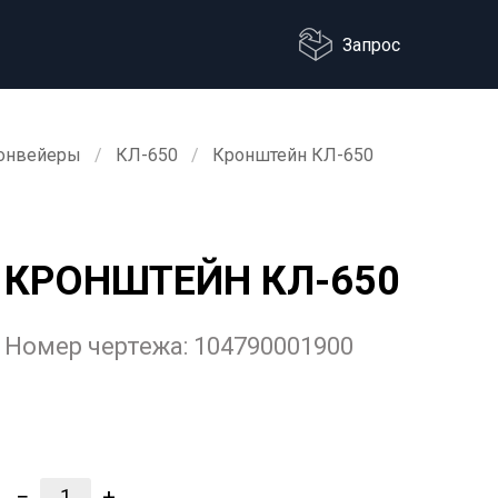
Запрос
онвейеры
КЛ-650
Кронштейн КЛ-650
КРОНШТЕЙН КЛ-650
Номер чертежа:
104790001900
−
+
1