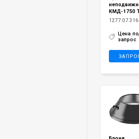
неподвижн
КМД-1750 
1277.07.316
Цена п
запрос
ЗАПРО
Броня