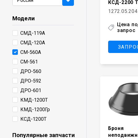
КСД-2200 Т
1272.05.204
Модели
Цена п
запрос
СМД-119А
СМД-120А
ЗАПРО
СМ-560А
СМ-561
ДРО-560
ДРО-592
ДРО-601
КМД-1200Т
КМД-1200Гр
КСД-1200Т
Броня
КСД-1200Гр
Популярные запчасти
неподвижн