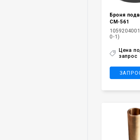
Броня под
СМ-561
1059204001
0-1)
Цена п
запрос
ЗАПРО