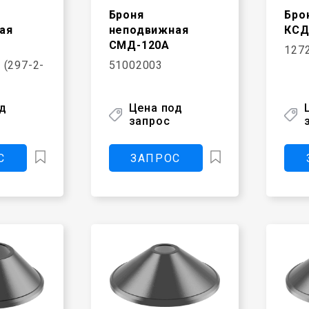
Броня
Бро
ая
неподвижная
КСД
СМД-120А
1272
 (297-2-
51002003
од
Цена под
запрос
С
ЗАПРОС