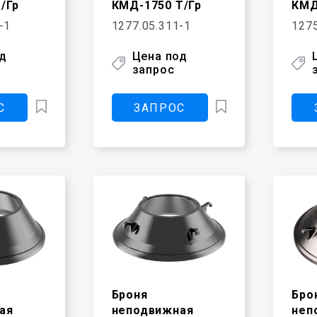
/Гр
КМД-1750 Т/Гр
КМД
-1
1277.05.311-1
1275
од
Цена под
запрос
С
ЗАПРОС
Броня
Бро
ая
неподвижная
неп