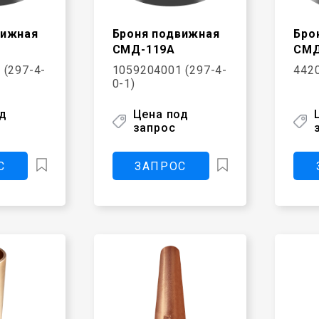
вижная
Броня подвижная
Бро
СМД-119А
СМД
 (297-4-
1059204001 (297-4-
442
0-1)
од
Цена под
запрос
С
ЗАПРОС