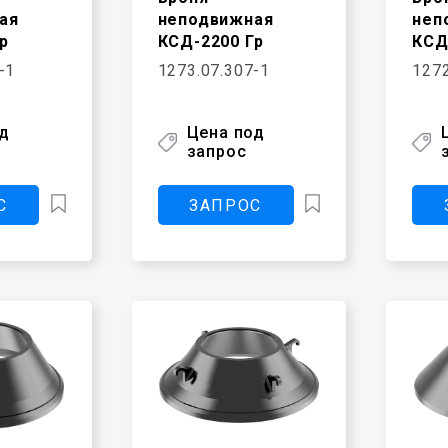
ая
неподвижная
неп
р
КСД-2200 Гр
КСД
-1
1273.07.307-1
1272
од
Цена под
запрос
С
ЗАПРОС