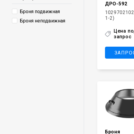
КМД-1750Т/Гр
ДРО-592
КМД-1750Т
Броня подвижная
1029702102
1-2)
КСД-1750Т/Гр
Броня неподвижная
КМД-1750Гр
Цена п
запрос
КСД-2200Т/Гр
КМД-2200Т
ЗАПРО
Броня