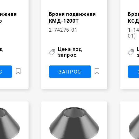
вижная
Броня подвижная
Бро
р
КМД-1200Т
КСД
2-74275-01
1-14
01)
од
Цена под
запрос
С
ЗАПРОС