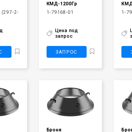
КМД-1200Гр
КМД
 (297-2-
1-79168-01
1-7
од
Цена под
запрос
С
ЗАПРОС
Броня
Бро