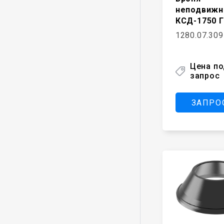
неподвижн
КСД-1750 Г
1280.07.309
Цена п
запрос
ЗАПРО