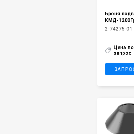
Броня под
КМД-1200Г
2-74275-01
Цена п
запрос
ЗАПРО