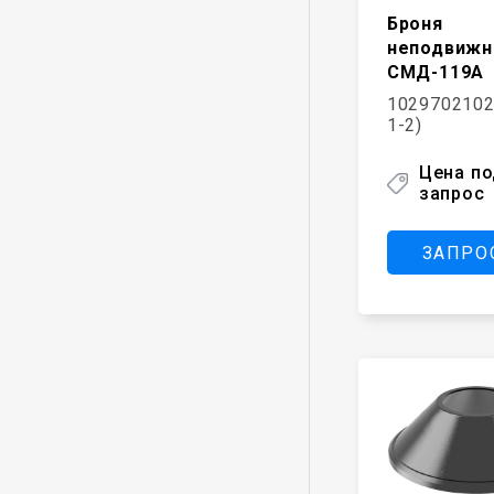
Броня
неподвижн
СМД-119А
1029702102
1-2)
Цена п
запрос
ЗАПРО