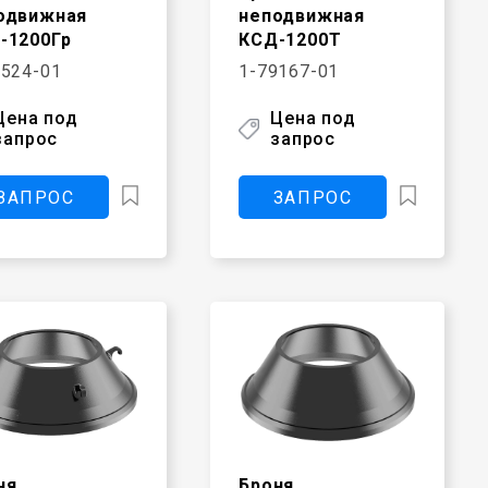
одвижная
неподвижная
-1200Гр
КСД-1200Т
0524-01
1-79167-01
Цена под
Цена под
запрос
запрос
ЗАПРОС
ЗАПРОС
ня
Броня