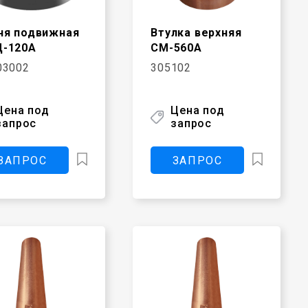
ня подвижная
Втулка верхняя
-120А
СМ-560А
03002
305102
Цена под
Цена под
запрос
запрос
ЗАПРОС
ЗАПРОС