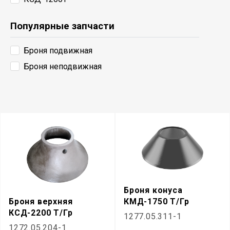
КСД-1200Гр
Популярные запчасти
КМД-1750Т/Гр
КМД-1750Т
Броня подвижная
КСД-1750Т/Гр
Броня неподвижная
КМД-1750Гр
КСД-2200Т/Гр
КМД-2200Т
Броня конуса
Броня верхняя
КМД-1750 Т/Гр
КСД-2200 Т/Гр
1277.05.311-1
1272.05.204-1