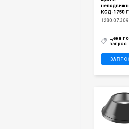
неподвижн
КСД-1750 Г
1280.07.309
Цена п
запрос
ЗАПРО