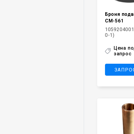
Броня под
СМ-561
1059204001
0-1)
Цена п
запрос
ЗАПРО