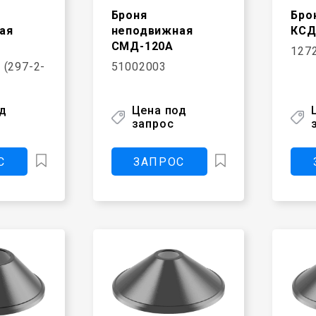
Броня
Бро
ая
неподвижная
КСД
СМД-120А
1272
 (297-2-
51002003
од
Цена под
запрос
С
ЗАПРОС