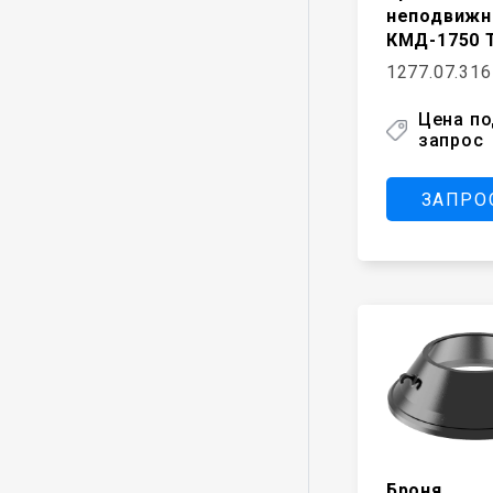
неподвижн
КМД-1750 
1277.07.316
Цена п
запрос
ЗАПРО
Броня