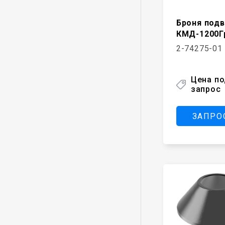
Броня под
КМД-1200Г
2-74275-01
Цена п
запрос
ЗАПРО