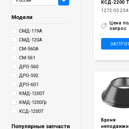
КСД-2200 Т
1272.05.204
Модели
Цена п
запрос
СМД-119А
СМД-120А
ЗАПРО
СМ-560А
СМ-561
ДРО-560
ДРО-592
ДРО-601
КМД-1200Т
КМД-1200Гр
КСД-1200Т
Броня
КСД-1200Гр
Популярные запчасти
неподвижн