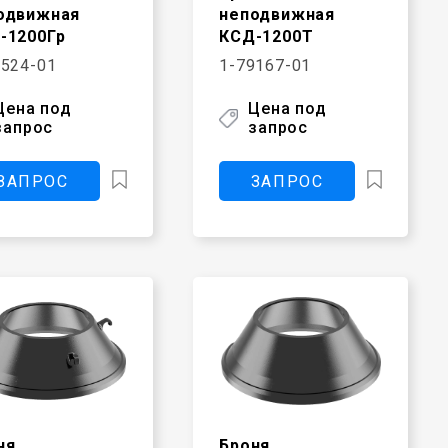
одвижная
неподвижная
-1200Гр
КСД-1200Т
0524-01
1-79167-01
Цена под
Цена под
запрос
запрос
ЗАПРОС
ЗАПРОС
ня
Броня