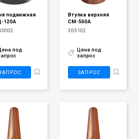
ня подвижная
Втулка верхняя
-120А
СМ-560А
03002
305102
Цена под
Цена под
запрос
запрос
ЗАПРОС
ЗАПРОС