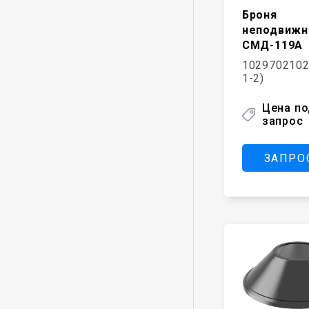
Броня
неподвижн
СМД-119А
1029702102
1-2)
Цена п
запрос
ЗАПРО