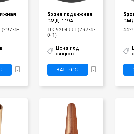
вижная
Броня подвижная
Бро
СМД-119А
СМД
 (297-4-
1059204001 (297-4-
442
0-1)
од
Цена под
запрос
С
ЗАПРОС