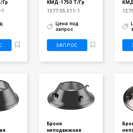
/Гр
КМД-1750 Т/Гр
КМД
-1
1277.05.311-1
1275
од
Цена под
запрос
С
ЗАПРОС
Броня
Бро
ая
неподвижная
неп