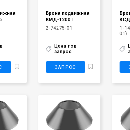
вижная
Броня подвижная
Бро
р
КМД-1200Т
КСД
2-74275-01
1-14
01)
од
Цена под
запрос
С
ЗАПРОС