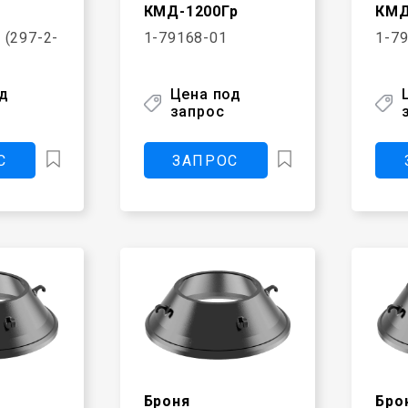
КМД-1200Гр
КМД
 (297-2-
1-79168-01
1-7
од
Цена под
запрос
С
ЗАПРОС
Броня
Бро