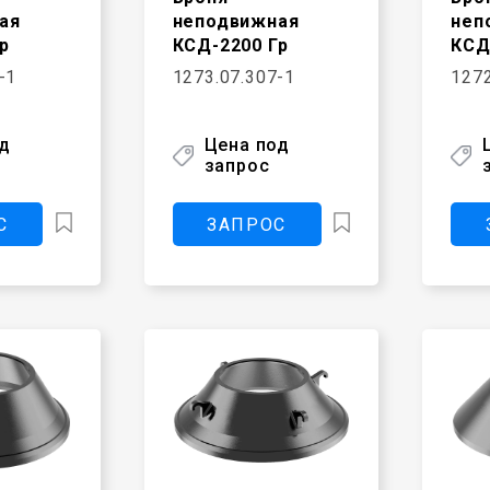
ая
неподвижная
неп
р
КСД-2200 Гр
КСД
-1
1273.07.307-1
1272
од
Цена под
запрос
С
ЗАПРОС