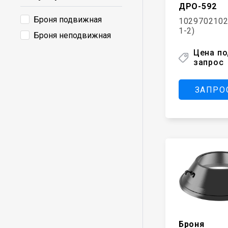
КМД-1750Т/Гр
ДРО-592
КМД-1750Т
Броня подвижная
1029702102
1-2)
КСД-1750Т/Гр
Броня неподвижная
КМД-1750Гр
Цена п
запрос
КСД-2200Т/Гр
КМД-2200Т
ЗАПРО
Броня