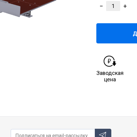
−
+
1
Д
Заводская
цена