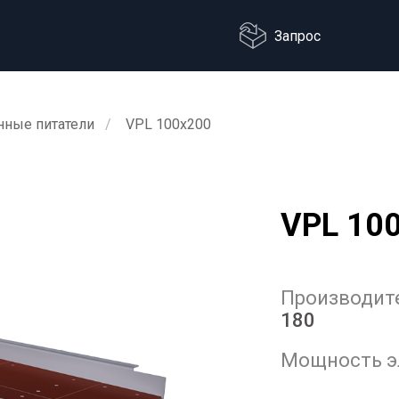
Запрос
нные питатели
VPL 100x200
VPL 10
Производите
180
Мощность эл