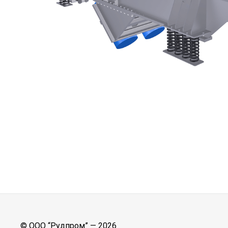
© ООО “Рудпром” —
2026