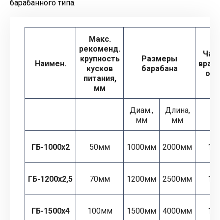
барабанного типа.
Макс.
рекоменд.
Час
крупность
Размеры
Наимен.
вращ
кусков
барабана
об/
питания,
мм
Диам.,
Длина,
мм
мм
ГБ-1000х2
50мм
1000мм
2000мм
15
ГБ-1200х2,5
70мм
1200мм
2500мм
15
ГБ-1500х4
100мм
1500мм
4000мм
12